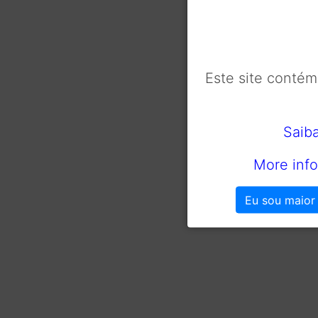
Este site conté
Saib
More info
Eu sou maior