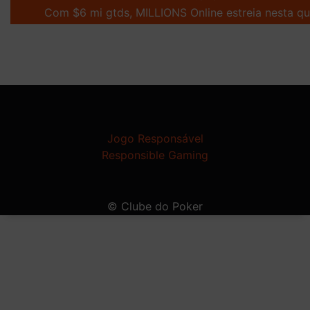
navigation
Com $6 mi gtds, MILLIONS Online estreia nesta qui
Jogo Responsável
Responsible Gaming
© Clube do Poker