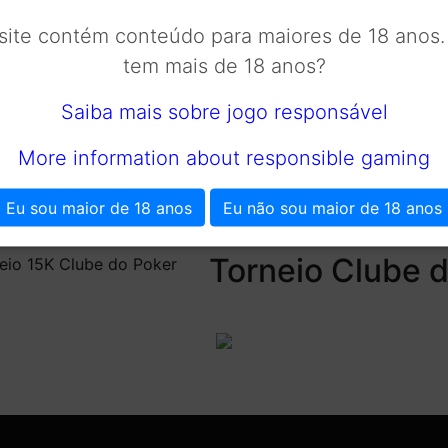
 site contém conteúdo para maiores de 18 anos.
tem mais de 18 anos?
 PartyPoker é o lugar mais fácil para se ganhar jogando o
maioria apontou o PartyPoker como o lugar mais fácil de s
Saiba mais sobre jogo responsável
More information about responsible gaming
s e também ao tamanho dos fields, resultando em torneios 
ao computador para faturar nos torneios do PartyPoker!
Eu sou maior de 18 anos
Eu não sou maior de 18 anos
Torneio Clube 
O torneio de 5K do CDP, a