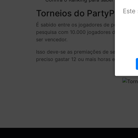
Este
Torneios do PartyPoker
É sabido entre os jogadores de poker que o
pesquisa com 10.000 jogadores de poker, a 
ser vencedor.
Isso deve-se as premiações de seus torneio
preciso gastar 12 ou mais horas em frente 