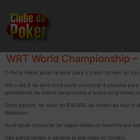
WRT World Championship – 
O Party Poker pode te levar para o maior torneio do cir
Até o dia 6 de abril você pode concorrer à pacotes par
ganhadores de outras temporadas e todos os grandes jo
Cada pacote, no valor de $18.000, dá direito ao buy-in d
despesas.
Você pode concorrer às vagas desde os freerolls aos sat
Não perca tempo e garanta já sua vaga no torneio.