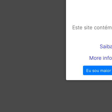
Este site conté
Saib
More info
Eu sou maior