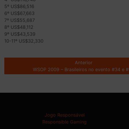
5º US$86,516
6º US$67,663
7º US$55,687
8º US$48,112
9º US$43,539
10-11º US$32,330
Post
navigation
Anterior
WSOP 2009 – Brasileiros no evento #34 e 
Jogo Responsável
Responsible Gaming