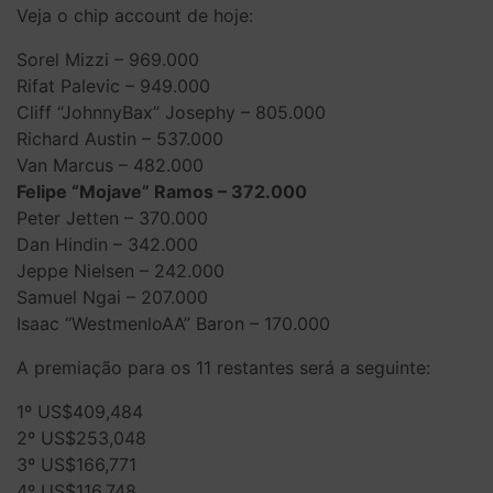
Veja o chip account de hoje:
Sorel Mizzi – 969.000
Rifat Palevic – 949.000
Cliff “JohnnyBax” Josephy – 805.000
Richard Austin – 537.000
Van Marcus – 482.000
Felipe “Mojave” Ramos – 372.000
Peter Jetten – 370.000
Dan Hindin – 342.000
Jeppe Nielsen – 242.000
Samuel Ngai – 207.000
Isaac “WestmenloAA” Baron – 170.000
A premiação para os 11 restantes será a seguinte:
1º US$409,484
2º US$253,048
3º US$166,771
4º US$116,748