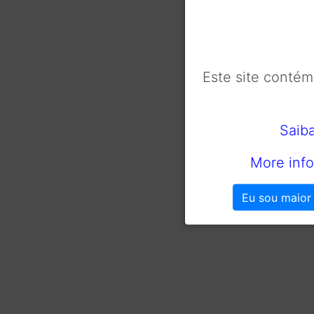
Este site conté
Saib
More info
Eu sou maior