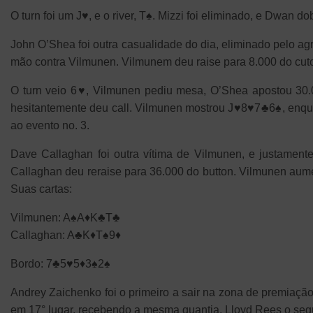
O turn foi um J♥, e o river, T♠. Mizzi foi eliminado, e Dwan do
John O’Shea foi outra casualidade do dia, eliminado pelo ag
mão contra Vilmunen. Vilmunem deu raise para 8.000 do cut
O turn veio 6♥, Vilmunen pediu mesa, O’Shea apostou 30.0
hesitantemente deu call. Vilmunen mostrou J♥8♥7♣6♠, enq
ao evento no. 3.
Dave Callaghan foi outra vítima de Vilmunen, e justament
Callaghan deu reraise para 36.000 do button. Vilmunen aume
Suas cartas:
Vilmunen: A♠A♦K♣T♣
Callaghan: A♣K♦T♠9♦
Bordo: 7♣5♥5♦3♠2♠
Andrey Zaichenko foi o primeiro a sair na zona de premiaçã
em 17° lugar, recebendo a mesma quantia. Lloyd Rees o segu