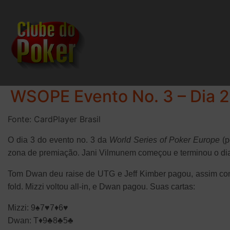
WSOPE Evento No. 3 – Dia 2
Fonte: CardPlayer Brasil
O dia 3 do evento no. 3 da
World Series of Poker Europe
(p
zona de premiação. Jani Vilmunem começou e terminou o dia
Tom Dwan deu raise de UTG e Jeff Kimber pagou, assim com
fold. Mizzi voltou all-in, e Dwan pagou. Suas cartas:
Mizzi: 9♠7♥7♦6♥
Dwan: T♦9♣8♣5♣