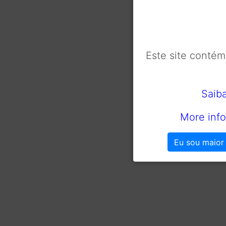
Este site conté
Saib
More info
Eu sou maior