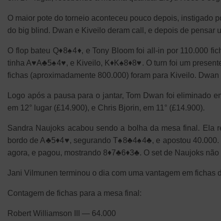
O maior pote do torneio aconteceu pouco depois, instigado 
do big blind. Dwan e Kiveilo deram call, e depois de pensar
O flop bateu Q♦8♠4♦, e Tony Bloom foi all-in por 110.000
tinha A♥A♣5♠4♥, e Kiveilo, K♦K♠8♦8♥. O turn foi um presente p
fichas (aproximadamente 800.000) foram para Kiveilo. Dwan fi
Logo após a pausa para o jantar, Tom Dwan foi eliminado em 
em 12° lugar (£14.900), e Chris Bjorin, em 11° (£14.900).
Sandra Naujoks acabou sendo a bolha da mesa final. Ela 
bordo de A♣5♦4♥, segurando T♠8♣4♠4♣, e apostou 40.000. Vi
agora, e pagou, mostrando 8♦7♣6♦3♣. O set de Naujoks não s
Jani Vilmunen terminou o dia com uma vantagem em fichas d
Contagem de fichas para a mesa final:
Robert Williamson III — 64.000