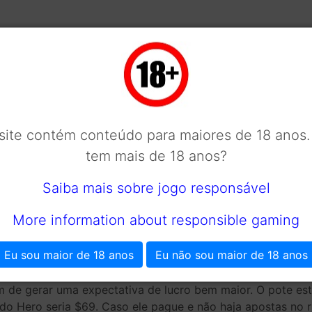
ro não acertou a sua mão e é provável que o Vilão também
ão difícil. O pote tem $23 das apostas pré-flop mais $16 
enas pagar essa aposta seria um erro tremendo. Um fold aq
do. O pote agora tem $55 e o turn traz um A. O nosso pa
do passivo e do Vilão. Este mostra 99 e Hero leva o pote.
-flop, fora de posição, apenas entra de limp com uma mã
 site contém conteúdo para maiores de 18 anos.
 do Vilão sem nada. Seu jogo vem no turn e ele não aposta
tem mais de 18 anos?
vo. O check no turn pode não ser tão errado, porém o chec
29 quando poderia ter lucrado bem mais.
Saiba mais sobre jogo responsável
 tight-agressivo e o Vilão continue com o mesmo perfil. 
More information about responsible gaming
de $13 (2/3 do pote). O Vilão hesitaria um pouco mas quas
eza e induziria o Vilão a tentar roubar o pote. Vilão tenta
Eu sou maior de 18 anos
Eu não sou maior de 18 anos
 check-call. Check-call acho que seria incorreto, porque 
ão e ele pagaria barato por isso. Um raise para o tamanho 
lém de gerar uma expectativa de lucro bem maior. O pote e
 do Hero seria $69. Caso ele pague e não haja apostas no ri