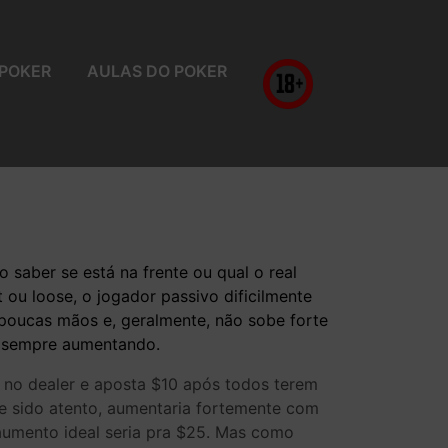
 POKER
AULAS DO POKER
saber se está na frente ou qual o real
 ou loose, o jogador passivo dificilmente
 poucas mãos e, geralmente, não sobe forte
az sempre aumentando.
 no dealer e aposta $10 após todos terem
se sido atento, aumentaria fortemente com
aumento ideal seria pra $25. Mas como