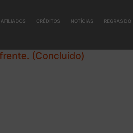
AFILIADOS
CRÉDITOS
NOTÍCIAS
REGRAS DO
frente. (Concluído)