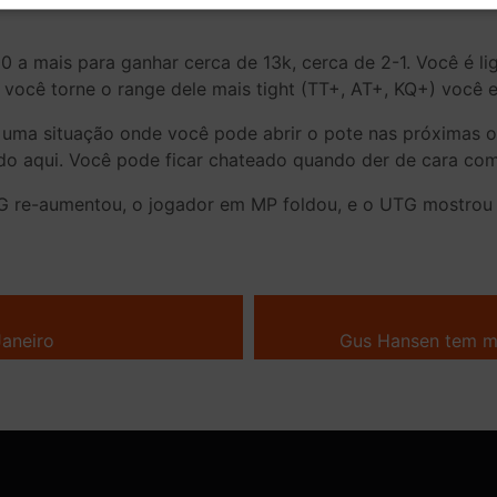
a mais para ganhar cerca de 13k, cerca de 2-1. Você é lig
você torne o range dele mais tight (TT+, AT+, KQ+) você 
r uma situação onde você pode abrir o pote nas próximas 
o aqui. Você pode ficar chateado quando der de cara com
G re-aumentou, o jogador em MP foldou, e o UTG mostrou
Janeiro
Gus Hansen tem m