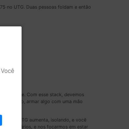
1875 no UTG. Duas pessoas foldam e então
 Você
m mais loose. Com esse stack, devemos
ez em quando, armar algo com uma mão
paga; o UTG aumenta, isolando, e você
esses cenários, e nos focarmos em estar