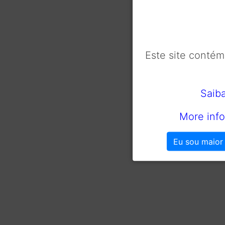
Este site conté
Saib
More info
Eu sou maior