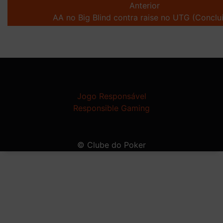
navigation
Anterior
AA no Big Blind contra raise no UTG (Conclu
Jogo Responsável
Responsible Gaming
© Clube do Poker