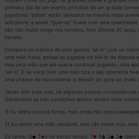
hold’em como um jogo de grandes blefes e grandes mov
primeiro dia de um evento principal de um grande tornei
jogadores “patos” estão sentados na mesma mesa preste
sobreviver a essas “guerras” ficará com uma quantidade 
não vão muito longe nos torneios. Nos últimos 20 anos, 
torneio.
Compare os méritos de uma aposta “all in” com os méri
uma mão fraca, ambas as jogadas irá tirá-lo da disputa 
mas uma mão que ele queria continuar jogando, uma apo
“all in”. E se você tiver uma mão boa e seu oponente 
uma chance de reconsiderar e desistir do pote ao invés d
Tendo dito tudo isso, há algumas poucas circunstâncias on
Geralmente as três condições abaixo devem estar ocorr
1) Eu tenho poucas fichas, mas ainda não estou desespe
2) Eu tenho uma mão razoável, mas não muito boa, mas 
Eu tenho: Q
T
e no bordo temos: T
9
3
2
(sem q