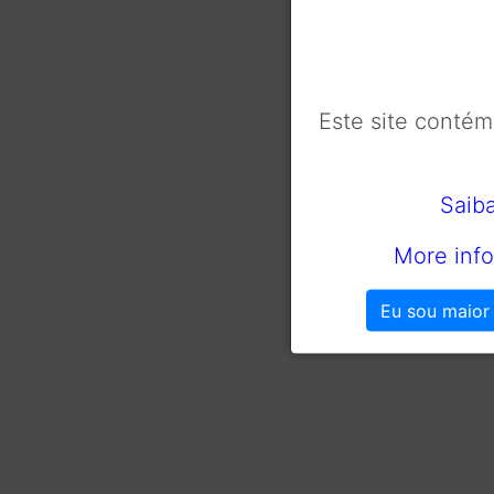
Este site conté
Saib
More info
Eu sou maior