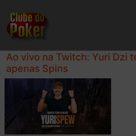
Ao vivo na Twitch: Yuri Dzi 
apenas Spins