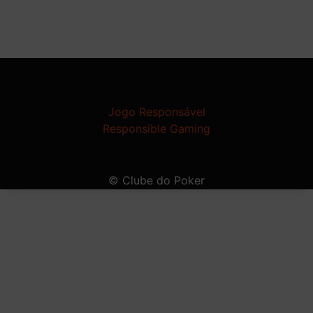
Jogo Responsável
Responsible Gaming
© Clube do Poker