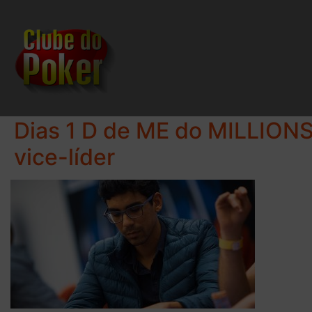
Dias 1 D de ME do MILLIONS
vice-líder