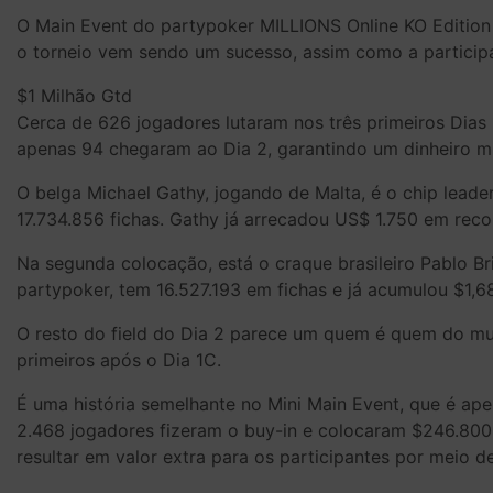
O Main Event do partypoker MILLIONS Online KO Edition
o torneio vem sendo um sucesso, assim como a participa
$1 Milhão Gtd
Cerca de 626 jogadores lutaram nos três primeiros Dias 1
apenas 94 chegaram ao Dia 2, garantindo um dinheiro mí
O belga Michael Gathy, jogando de Malta, é o chip lea
17.734.856 fichas. Gathy já arrecadou US$ 1.750 em re
Na segunda colocação, está o craque brasileiro Pablo Br
partypoker, tem 16.527.193 em fichas e já acumulou $1,6
O resto do field do Dia 2 parece um quem é quem do mun
primeiros após o Dia 1C.
É uma história semelhante no Mini Main Event, que é ap
2.468 jogadores fizeram o buy-in e colocaram $246.800 
resultar em valor extra para os participantes por meio d