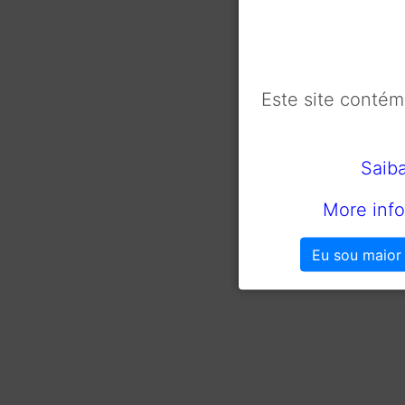
Este site conté
Saib
More info
Eu sou maior