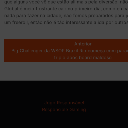
que alguns você vê que estão ali mais pela diversão, n
Global é meio frustrante cair no primeiro dia, como eu c
nada para fazer na cidade, não fomos preparados para j
um freeroll, então não é tão interessante a ida por outro
Post
navigation
Anterior
Big Challenger da WSOP Brazil Rio começa com parad
triplo após board maldoso
Jogo Responsável
Responsible Gaming