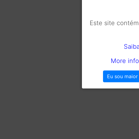
Este site conté
Saib
More info
Eu sou maior