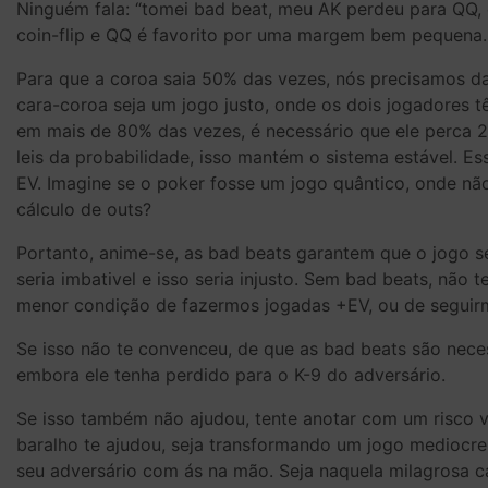
Ninguém fala: “tomei bad beat, meu AK perdeu para QQ,
coin-flip e QQ é favorito por uma margem bem pequena.
Para que a coroa saia 50% das vezes, nós precisamos d
cara-coroa seja um jogo justo, onde os dois jogadores 
em mais de 80% das vezes, é necessário que ele perca 2
leis da probabilidade, isso mantém o sistema estável. 
EV. Imagine se o poker fosse um jogo quântico, onde não
cálculo de outs?
Portanto, anime-se, as bad beats garantem que o jogo s
seria imbativel e isso seria injusto. Sem bad beats, nã
menor condição de fazermos jogadas +EV, ou de seguirm
Se isso não te convenceu, de que as bad beats são necess
embora ele tenha perdido para o K-9 do adversário.
Se isso também não ajudou, tente anotar com um risco v
baralho te ajudou, seja transformando um jogo mediocr
seu adversário com ás na mão. Seja naquela milagrosa ca