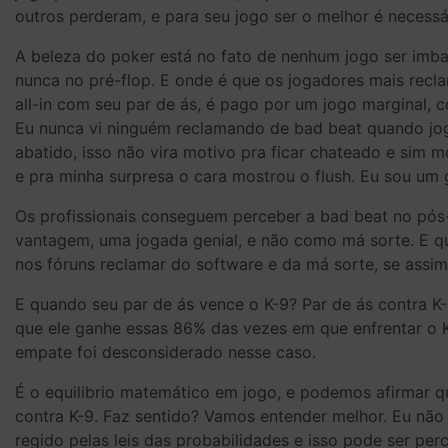
outros perderam, e para seu jogo ser o melhor é necess
A beleza do poker está no fato de nenhum jogo ser imbati
nunca no pré-flop. E onde é que os jogadores mais recl
all-in com seu par de ás, é pago por um jogo marginal,
Eu nunca vi ninguém reclamando de bad beat quando jog
abatido, isso não vira motivo pra ficar chateado e sim mot
e pra minha surpresa o cara mostrou o flush. Eu sou um g
Os profissionais conseguem perceber a bad beat no pós
vantagem, uma jogada genial, e não como má sorte. E q
nos fóruns reclamar do software e da má sorte, se assim 
E quando seu par de ás vence o K-9? Par de ás contra K-
que ele ganhe essas 86% das vezes em que enfrentar o K
empate foi desconsiderado nesse caso.
É o equilibrio matemático em jogo, e podemos afirmar 
contra K-9. Faz sentido? Vamos entender melhor. Eu nã
regido pelas leis das probabilidades e isso pode ser pe