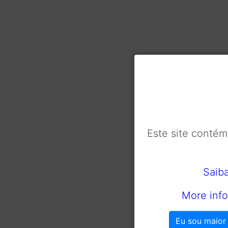
Este site conté
Saib
More info
Eu sou maior