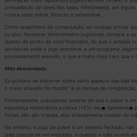
eliminação mais rápida dos jogadores num torneio, o que 
arrecadação de rakes das salas. Infelizmente, até algun
contra salas online. Ridiculo e lamentável.
Como engenheiro de computação, eu consigo provar que 
ou pior, favorecer determinados jogadores, tornaria a o
quanto do ponto de vista financeiro, do que o simples 
servidores onde o jogo acontece, e um programa (algorit
processamento elevado, o que é muito mais caro que o 
Mito desvendado.
Eu gostaria de discorrer sobre outro aspecto das bad b
o maior azarado do mundo” e as teorias de conspiração,
Primeiramente, precisamos lembrar de que o poker é um 
esperança matemática positiva (+EV) seu
oponente
p
fichas, não são criadas, elas simplesmente mudam de mã
No entanto, o jogo de poker é um sistema fechado, não 
jogo precisa de um vencedor, e quando a mão ocorre at