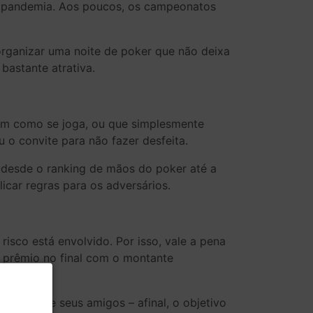
 a pandemia. Aos poucos, os campeonatos
organizar uma noite de poker que não deixa
bastante atrativa.
em como se joga, ou que simplesmente
o convite para não fazer desfeita.
, desde o ranking de mãos do poker até a
icar regras para os adversários.
isco está envolvido. Por isso, vale a pena
m prêmio no final com o montante
e e na de seus amigos – afinal, o objetivo