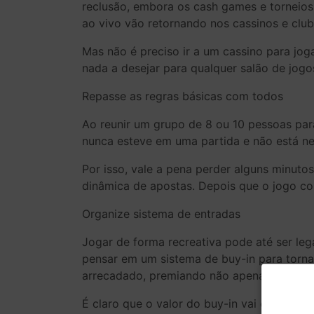
reclusão, embora os cash games e torneio
ao vivo vão retornando nos cassinos e clu
Mas não é preciso ir a um cassino para jog
nada a desejar para qualquer salão de jogo
Repasse as regras básicas com todos
Ao reunir um grupo de 8 ou 10 pessoas pa
nunca esteve em uma partida e não está ne
Por isso, vale a pena perder alguns minut
dinâmica de apostas. Depois que o jogo com
Organize sistema de entradas
Jogar de forma recreativa pode até ser leg
pensar em um sistema de buy-in para torna
arrecadado, premiando não apenas o venced
É claro que o valor do buy-in vai depender