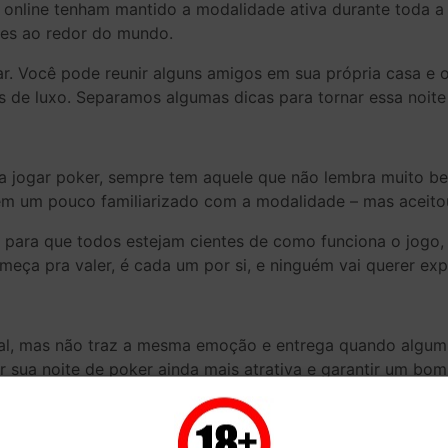
s online tenham mantido a modalidade ativa durante toda
bes ao redor do mundo.
ar. Você pode reunir alguns amigos em sua própria casa e 
s de luxo. Separamos algumas dicas para tornar essa noite 
ra jogar poker, sempre tem aquele que não lembra muito b
m um pouco familiarizado com a modalidade – mas aceitou 
os para que todos estejam cientes de como funciona o jogo
eça pra valer, é cada um por si, e ninguém vai querer expl
al, mas não traz a mesma emoção e entrega quando algum r
r sua noite de poker ainda mais atrativa e garantir um bo
or, mas os dois ou três primeiros.
 das condições econômicas que se encaixem na sua realidad