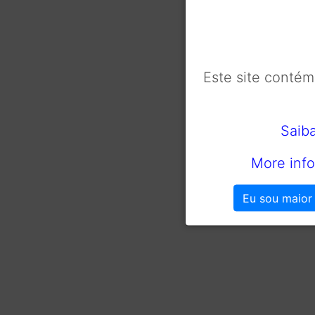
Este site conté
Saib
More info
Eu sou maior