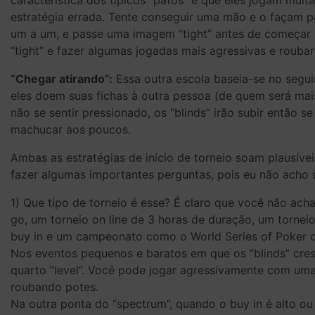
característica dos típicos “patos” é que eles jogam mui
estratégia errada. Tente conseguir uma mão e o façam pa
um a um, e passe uma imagem “tight” antes de começar 
“tight” e fazer algumas jogadas mais agressivas e roubar
“Chegar atirando”:
Essa outra escola baseia-se no segui
eles doem suas fichas à outra pessoa (de quem será mais d
não se sentir pressionado, os “blinds” irão subir então 
machucar aos poucos.
Ambas as estratégias de início de torneio soam plausívei
fazer algumas importantes perguntas, pois eu não acho q
1) Que tipo de torneio é esse? É claro que você não acha
go, um torneio on line de 3 horas de duração, um tornei
buy in e um campeonato como o World Series of Poker 
Nos eventos pequenos e baratos em que os “blinds” cresc
quarto “level”. Você pode jogar agressivamente com um
roubando potes.
Na outra ponta do “spectrum”, quando o buy in é alto ou 