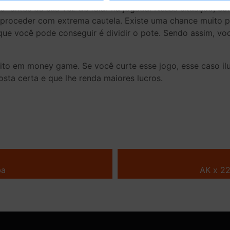
e” antes da sua vez de falar na jogada. Nessa situação, 
 proceder com extrema cautela. Existe uma chance muito 
que você pode conseguir é dividir o pote. Sendo assim, vo
ito em money game. Se você curte esse jogo, esse caso il
sta certa e que lhe renda maiores lucros.
ba
AK x 22