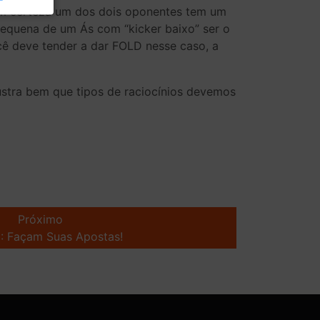
com certeza um dos dois oponentes tem um
pequena de um Ás com “kicker baixo” ser o
cê deve tender a dar FOLD nesse caso, a
ustra bem que tipos de raciocínios devemos
Próximo
: Façam Suas Apostas!