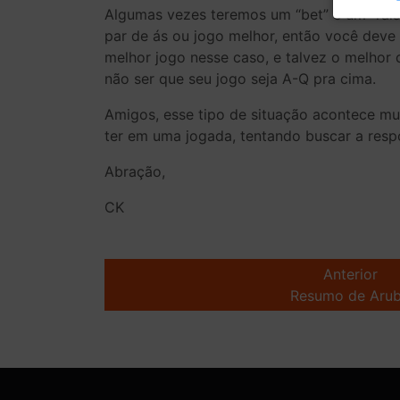
Algumas vezes teremos um “bet” e um “rais
par de ás ou jogo melhor, então você deve
melhor jogo nesse caso, e talvez o melhor 
não ser que seu jogo seja A-Q pra cima.
Amigos, esse tipo de situação acontece mu
ter em uma jogada, tentando buscar a respo
Abração,
CK
Post
navigation
Anterior
Resumo de Aru