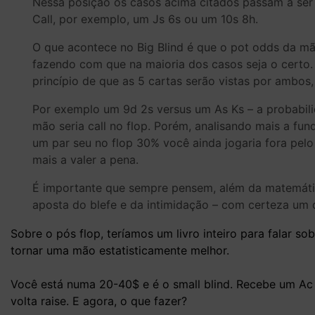
Nessa posição os casos acima citados passam a ser m
Call, por exemplo, um Js 6s ou um 10s 8h.
O que acontece no Big Blind é que o pot odds da mão
fazendo com que na maioria dos casos seja o certo.
princípio de que as 5 cartas serão vistas por ambos,
Por exemplo um 9d 2s versus um As Ks – a probabili
mão seria call no flop. Porém, analisando mais a f
um par seu no flop 30% você ainda jogaria fora pel
mais a valer a pena.
É importante que sempre pensem, além da matemática
aposta do blefe e da intimidação – com certeza um 
Sobre o pós flop, teríamos um livro inteiro para falar 
tornar uma mão estatisticamente melhor.
Você está numa 20-40$ e é o small blind. Recebe um Ac 5
volta raise. E agora, o que fazer?