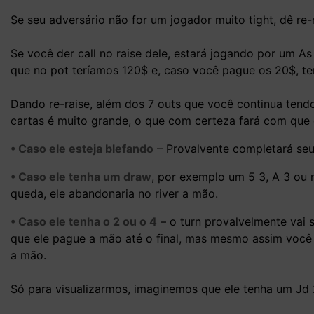
Se seu adversário não for um jogador muito tight, dê re-r
Se você der call no raise dele, estará jogando por um A
que no pot teríamos 120$ e, caso você pague os 20$, te
Dando re-raise, além dos 7 outs que você continua tendo,
cartas é muito grande, o que com certeza fará com que
• Caso ele esteja blefando
– Provalvente completará seu 
• Caso ele tenha um draw
, por exemplo um 5 3, A 3 ou
queda, ele abandonaria no river a mão.
• Caso ele tenha o 2 ou o 4
– o turn provalvelmente vai se
que ele pague a mão até o final, mas mesmo assim voc
a mão.
Só para visualizarmos, imaginemos que ele tenha um Jd 2d