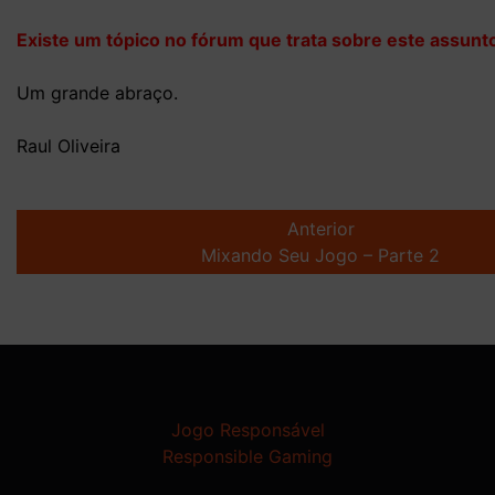
Existe um tópico no fórum que trata sobre este assunto
Um grande abraço.
Raul Oliveira
Post
navigation
Anterior
Mixando Seu Jogo – Parte 2
Jogo Responsável
Responsible Gaming