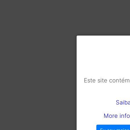
Este site conté
Saib
More info