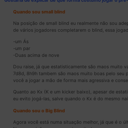
Gostaria de explicar de que forma costumo jogar o pre-
Quando sou small blind
Na posição de small blind eu realmente não sou ade
de vários jogadores completarem o blind, essa jogad
-um Ás
-um par
-Duas acima de nove
Dou raise, já que estatisticamente são maos muito 
7d8d, 8h9h tambem são maos muito boas pelo seu pod
você a jogar a mão de forma mais agressiva e cons
Quanto ao Kx (K e um kicker baixo), apesar de esta
eu evito jogá-las, salve quando o Kx é do mesmo nai
Quando sou o Big Blind
Agora você está numa situação melhor, já que é o últ