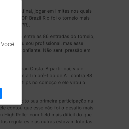
kroll. Afinal, jogar em limites nos quais
er da WSOP Brazil Rio foi o torneio mais
 Maringá (PR).
 o título entre as 86 entradas do torneio,
orou. “Eu sou profissional, mas esse
 Você
r, estava confiante. Não senti pressão em
.”
om Jonathan Costa. A partir daí, viu o
a fatura em all in pré-flop de AT contra 88
rdi dois flips no começo e ele virou o
.”
nclusive feito sua primeira participação na
ele contou que esse não foi o desafio mais
um High Roller com field mais difícil do que
itos regulares e as outras estavam lotadas