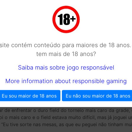
uer ser profissional de poker é ter um bom controle de ban
 ficar desconfortável em suas decisões. O Super High Roll
 mas isso não mudou em nada as jogadas do profissional de
hip leader, o jogador conhecido como “Nemesis” ficou com
e campeão. “É uma emoção que não tem o que dizer”, comem
 site contém conteúdo para maiores de 18 anos.
is caro que eu já joguei, mas me senti preparado para joga
tem mais de 18 anos?
nel mesmo, e deu tudo certo, vamos levar o anel pra casa
Saiba mais sobre jogo responsável
k, ele se manteve tranquilo na liderança até o heads-up c
 mas soube manter a calma para reverter a situação e selar 
More information about responsible gaming
no heads-up complicou um pouco”, contou o campeão. “Eu pe
stante pós-flop, eu virei o jogo e na última corrida deu nós
Eu sou maior de 18 anos
Eu não sou maior de 18 anos
, Nemesis revelou que prefere o jogo live ao online, tendo i
e enfrentar o duro field do torneio mais caro da grade, 
oi o mais caro e o field estava muito difícil, mas já joguei 
. “Eu tive sorte nas mesas, as que eu peguei não tinham mu