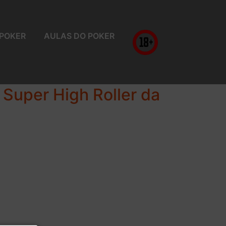
 POKER
AULAS DO POKER
 Super High Roller da