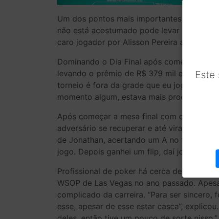
Um dos pontos mais importantes para quem q
não está acostumado pode levar o jogador a
caro jogador por Alisson Pereira até aqui,
Dominando o Dia Final após começar como c
levando o prêmio de R$ 379 mil e o anel d
Este
torneio é fora da grade que eu jogo, é o ma
momento algum, estava mais procurando o a
Após começar a mesa final com o maior stac
adversário se recuperar e até virar o jogo,
de Jonathan, acertando um A no flop. “É, 
jogo. Depois ganhei um flip, daí jogamos ba
Profissional de poker há cerca de oito anos
WSOP de Las Vegas no ano passado. Apesar d
complicado da carreira. “Para ser sincero, f
esse, apesar de esse estar casca”, explicou
deles, então tive um pouco de sorte nisso.”