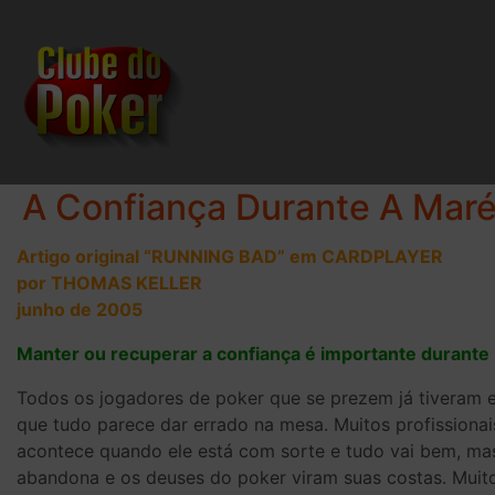
A Confiança Durante A Maré
Artigo original “RUNNING BAD” em CARDPLAYER
por THOMAS KELLER
junho de 2005
Manter ou recuperar a confiança é importante durante
Todos os jogadores de poker que se prezem já tiveram e
que tudo parece dar errado na mesa. Muitos profissionai
acontece quando ele está com sorte e tudo vai bem, m
abandona e os deuses do poker viram suas costas. Mui