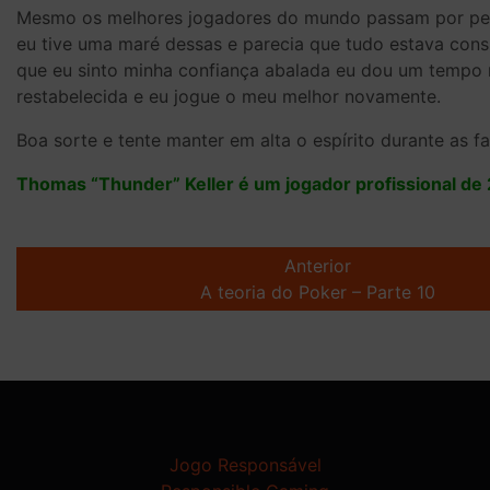
Mesmo os melhores jogadores do mundo passam por perí
eu tive uma maré dessas e parecia que tudo estava cons
que eu sinto minha confiança abalada eu dou um tempo n
restabelecida e eu jogue o meu melhor novamente.
Boa sorte e tente manter em alta o espírito durante as fa
Thomas “Thunder” Keller é um jogador profissional de
Post
navigation
Anterior
A teoria do Poker – Parte 10
Jogo Responsável