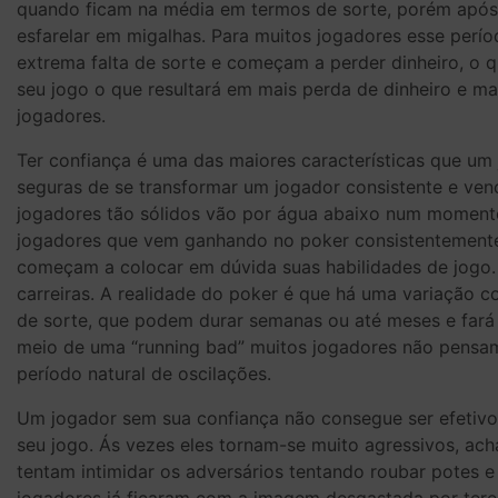
quando ficam na média em termos de sorte, porém após 
esfarelar em migalhas. Para muitos jogadores esse perío
extrema falta de sorte e começam a perder dinheiro, o q
seu jogo o que resultará em mais perda de dinheiro e ma
jogadores.
Ter confiança é uma das maiores características que um
seguras de se transformar um jogador consistente e ven
jogadores tão sólidos vão por água abaixo num momento
jogadores que vem ganhando no poker consistentemente
começam a colocar em dúvida suas habilidades de jogo.
carreiras. A realidade do poker é que há uma variação co
de sorte, que podem durar semanas ou até meses e fará 
meio de uma “running bad” muitos jogadores não pensa
período natural de oscilações.
Um jogador sem sua confiança não consegue ser efetivo
seu jogo. Ás vezes eles tornam-se muito agressivos, a
tentam intimidar os adversários tentando roubar potes e