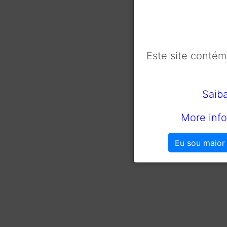
Este site conté
Saib
More info
Eu sou maior