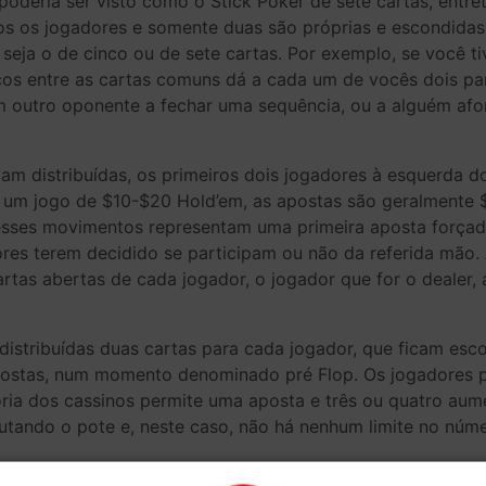
poderia ser visto como o Stick Poker de sete cartas, entre
s os jogadores e somente duas são próprias e escondidas p
, seja o de cinco ou de sete cartas. Por exemplo, se você 
cos entre as cartas comuns dá a cada um de vocês dois pa
outro oponente a fechar uma sequência, ou a alguém afor
jam distribuídas, os primeiros dois jogadores à esquerda 
um jogo de $10-$20 Hold’em, as apostas são geralmente $
e esses movimentos representam uma primeira aposta força
es terem decidido se participam ou não da referida mão. 
artas abertas de cada jogador, o jogador que for o dealer
distribuídas duas cartas para cada jogador, que ficam esc
postas, num momento denominado pré Flop. Os jogadores 
ria dos cassinos permite uma aposta e três ou quatro au
tando o pote e, neste caso, não há nenhum limite no núm
mpleta, três cartas comuns a todos os participantes são 