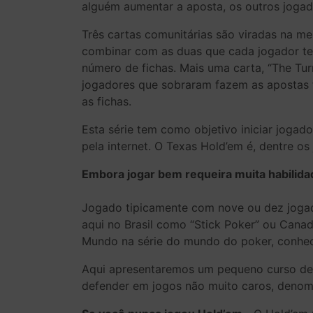
alguém aumentar a aposta, os outros jogad
Três cartas comunitárias são viradas na m
combinar com as duas que cada jogador tem
número de fichas. Mais uma carta, “The Tur
jogadores que sobraram fazem as apostas fi
as fichas.
Esta série tem como objetivo iniciar joga
pela internet. O Texas Hold’em é, dentre o
Embora jogar bem requeira muita habilida
Jogado tipicamente com nove ou dez jogad
aqui no Brasil como “Stick Poker” ou Cana
Mundo na série do mundo do poker, conh
Aqui apresentaremos um pequeno curso de T
defender em jogos não muito caros, denomin