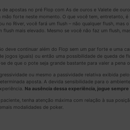
de apostas no pré Flop com As de ouros e Valete de ouros
a mão forte neste momento. O que você tem, entretanto,
 ou no River, você fará um flush – não qualquer flush, mas 
um flush mais elevado. Mesmo se você não faz um flush, ma
o deve continuar além do Flop sem um par forte e uma cart
 jogos iguais) ou então uma possibilidade de queda de fl
se de que o pote seja grande bastante para valer a pena o
gressividade ou mesmo a passividade relativa exibida pel
eterminada aposta. A devida sensibilidade para o ambiente
xperiência.
Na ausência dessa experiência, jogue sempre
 paciente, tenha atenção máxima com relação à sua posiç
emais modalidades de poker.