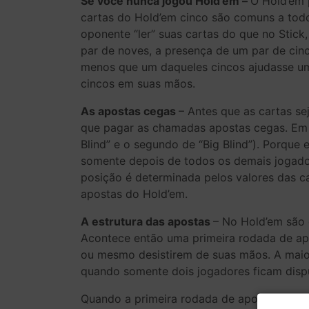
Se você nunca jogou Hold’em –
O Hold’em 
cartas do Hold’em cinco são comuns a todo
oponente “ler” suas cartas do que no Stick
par de noves, a presença de um par de cin
menos que um daqueles cincos ajudasse um 
cincos em suas mãos.
As apostas cegas
– Antes que as cartas se
que pagar as chamadas apostas cegas. Em 
Blind” e o segundo de “Big Blind”). Porqu
somente depois de todos os demais jogador
posição é determinada pelos valores das c
apostas do Hold’em.
A estrutura das apostas
– No Hold’em são 
Acontece então uma primeira rodada de a
ou mesmo desistirem de suas mãos. A maio
quando somente dois jogadores ficam dispu
Quando a primeira rodada de apostas se co