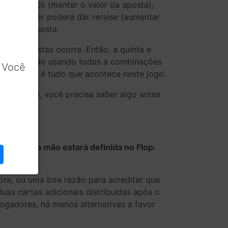
 dar check (manter o valor da aposta),
quer jogador poderá dar reraise (aumentar
 quarta aposta.
o de apostas ocorre. Então, a quinta e
 A melhor mão usando todas a combinações
 Você
dora. Isto é tudo que acontece neste jogo.
agradável, você precisa saber algo antes
71% de sua mão estará definida no Flop.
omuns.
ora, ou uma boa razão para acreditar que
as cartas adicionais distribuídas após o
ogadores, há menos alternativas a favor